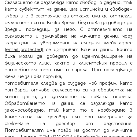
Съгласието се разглежда като свободно дадено, тък
като субектът на данни има истински и свободен
избор и е в състояние да откаже или да оттегли
съгласието си по всяко време, без това да доведе до
вредни последици за него. С оттеглянето на
съгласието и заличаване на личните данни, чрез
изпращане на уведомление на следния имейл адрес
[email protected]
се изтриват всички данни, които
биха могли да доведат до идентифициране на
физическото лице, както и клиентския профил с
потребителското име и парола. При последващо
желание за нова поръчка,
потребителя следва да създаде нов профил, като
потвърди отново съгласието си за обработка на
лични данни, за изпълнение на новата поръчка.
Обработването на данни се разглежда като
законосъобразно, тъй като то е необходимо в
контекста на договор или при намерение за
сключване на договор от разстояние.
Потребителят има право на достъп до личните