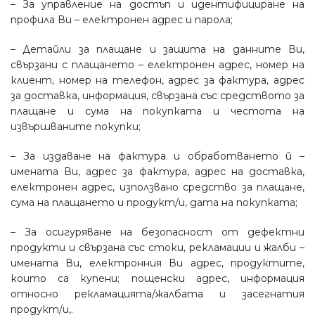
– За управление на достъп и идентифициране на
профила Ви – електронен адрес и парола;
– Детайли за плащане и защита на данните Ви,
свързани с плащането – електронен адрес, номер на
клиент, номер на телефон, адрес за фактура, адрес
за доставка, информация, свързана със средството за
плащане и сума на покупката и честота на
извършваните покупки;
– За издаване на фактура и обработването й –
имената Ви, адрес за фактура, адрес на доставка,
електронен адрес, използвано средство за плащане,
сума на плащането и продукт/и, дата на покупката;
– За осигуряване на безопасност от дефектни
продукти и свързана със стоки, рекламации и жалби –
имената Ви, електронния Ви адрес, продуктите,
които са купени; пощенски адрес, информация
относно рекламацията/жалбата и засегнатия
продукт/и,.