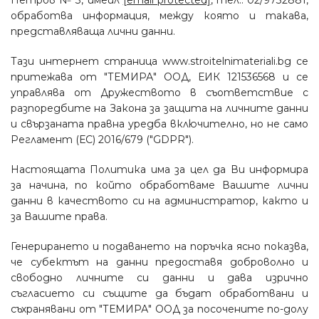
Петров № 3, имейл
[email protected]
, тел.: 02/9732881,
обработва информация, между която и такава,
представляваща лични данни.
Тази интернет страница www.stroitelnimateriali.bg се
притежава от "ТЕМИРА" ООД, ЕИК 121536568 и се
управлява от Дружеството в съответствие с
разпоредбите на Закона за защита на личните данни
и свързаната правна уредба включително, но не само
Регламент (ЕС) 2016/679 ("GDPR").
Настоящата Политика има за цел да Ви информира
за начина, по който обработваме Вашите лични
данни в качеството си на администратор, както и
за Вашите права.
Генерирането и подаването на поръчка ясно показва,
че субектът на данни предоставя доброволно и
свободно личните си данни и дава изрично
съгласието си същите да бъдат обработвани и
съхранявани от "ТЕМИРА" ООД за посочените по-долу