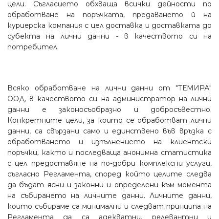
цели. Съгласието обхваща всички дейности по
обработване на поръчката, предаването й на
куриерска компания с цел доставка и доставката до
субекта на лични данни - в качеството си на
потребител.
Всяко обработване на лични данни от "ТЕМИРА"
ООД, в качеството си на администратор на лични
данни е законосъобразно и добросъвестно.
Конкретните цели, за които се обработват лични
данни, са свързани само и единствено във връзка с
обработването и изпълнението на клиентски
поръчки, както и последваща анонимна статистика
с цел предоставяне на по-добри комплексни услуги,
съгласно Регламента, според който целите следва
да бъдат ясни и законни и определени към момента
на събирането на личните данни. Личните данни,
които събираме са минимални и следват принципа на
Регламента да са адекватни, релевантни и