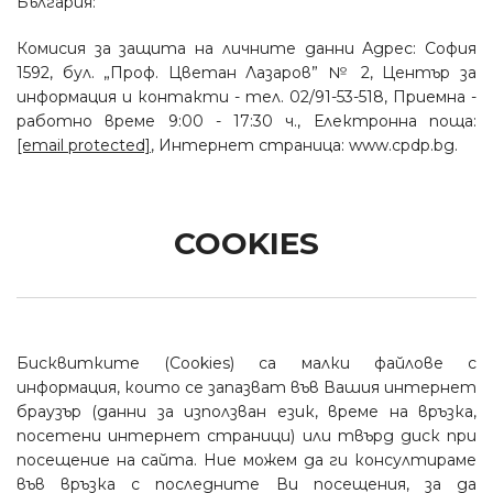
България:
Комисия за защита на личните данни Адрес: София
1592, бул. „Проф. Цветан Лазаров” № 2, Център за
информация и контакти - тел. 02/91-53-518, Приемна -
работно време 9:00 - 17:30 ч., Електронна поща:
[email protected]
, Интернет страница: www.cpdp.bg.
COOKIES
Бисквитките (Cookies) са малки файлове с
информация, които се запазват във Вашия интернет
браузър (данни за използван език, време на връзка,
посетени интернет страници) или твърд диск при
посещение на сайта. Ние можем да ги консултираме
във връзка с последните Ви посещения, за да