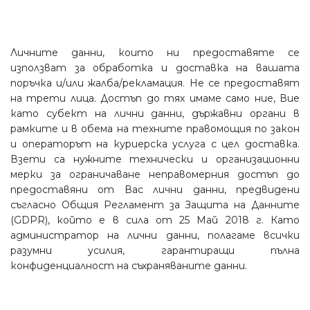
Личните данни, които ни предоставяте се
използват за обработка и доставка на вашата
поръчка и/или жалба/рекламация. Не се предоставят
на трети лица. Достъп до тях имаме само ние, Вие
като субект на лични данни, държавни органи в
рамките и в обема на техните правомощия по закон
и операторът на куриерска услуга с цел доставка.
Взети са нужните технически и организационни
мерки за ограничаване неправомерния достъп до
предоставяни от Вас лични данни, предвидени
съгласно Общия Регламент за Защита на Данните
(GDPR), който е в сила от 25 Май 2018 г. Като
администратор на лични данни, полагаме всички
разумни усилия, гарантиращи пълна
конфиденциалност на съхраняваните данни.