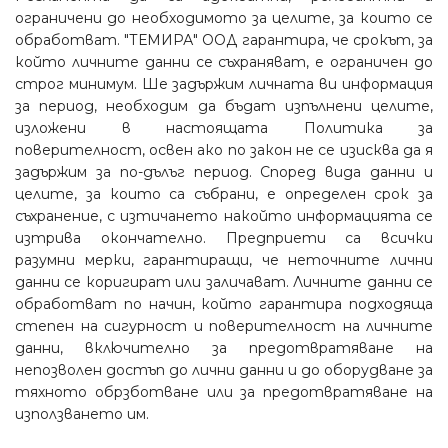
ограничени до необходимото за целите, за които се
обработват. "ТЕМИРА" ООД гарантира, че срокът, за
който личните данни се съхраняват, е ограничен до
строг минимум. Ше задържим личната ви информация
за период, необходим да бъдат изпълнени целите,
изложени в настоящата Политика за
поверителност, освен ако по закон не се изисква да я
задържим за по-дълъг период. Според вида данни и
целите, за които са събрани, е определен срок за
съхранение, с изтичането накойто информацията се
изтрива окончателно. Предприети са всички
разумни мерки, гарантиращи, че неточните лични
данни се коригират или заличават. Личните данни се
обработват по начин, който гарантира подходяща
степен на сигурност и поверителност на личните
данни, включително за предотвратяване на
непозволен достъп до лични данни и до оборудване за
тяхното обрзботване или за предотвратяване на
използването им.