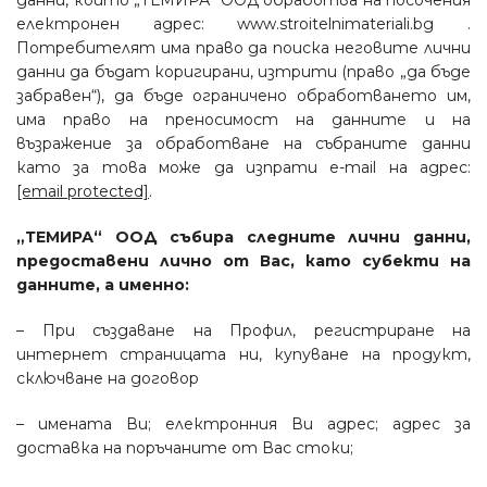
данни, които „ТЕМИРА“ ООД обработва на посочения
електронен адрес: www.stroitelnimateriali.bg .
Потребителят има право да поиска неговите лични
данни да бъдат коригирани, изтрити (право „да бъде
забравен“), да бъде ограничено обработването им,
има право на преносимост на данните и на
възражение за обработване на събраните данни
като за това може да изпрати e-mail на адрес:
[email protected]
.
„ТЕМИРА“ ООД събира следните лични данни,
предоставени лично от Вас, като субекти на
данните, а именно:
– При създаване на Профил, регистриране на
интернет страницата ни, купуване на продукт,
сключване на договор
– имената Ви; електронния Ви адрес; адрес за
доставка на поръчаните от Вас стоки;