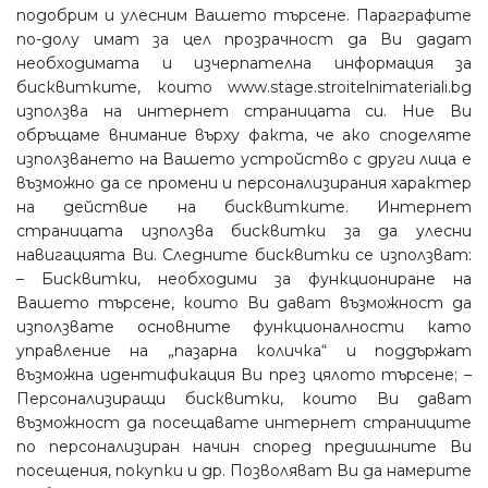
подобрим и улесним Вашето търсене. Параграфите
по-долу имат за цел прозрачност да Ви дадат
необходимата и изчерпателна информация за
бисквитките, които www.stage.stroitelnimateriali.bg
използва на интернет страницата си. Ние Ви
обръщаме внимание върху факта, че ако споделяте
използването на Вашето устройство с други лица е
възможно да се промени и персонализирания характер
на действие на бисквитките. Интернет
страницата използва бисквитки за да улесни
навигацията Ви. Следните бисквитки се използват:
– Бисквитки, необходими за функциониране на
Вашето търсене, които Ви дават възможност да
използвате основните функционалности като
управление на „пазарна количка“ и поддържат
възможна идентификация Ви през цялото търсене; –
Персонализиращи бисквитки, които Ви дават
възможност да посещавате интернет страниците
по персонализиран начин според предишните Ви
посещения, покупки и др. Позволяват Ви да намерите