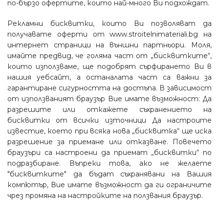
по-бързо офертите, които най-много Ви подхождат.
Рекламни бисквитки, които Ви позволяват да
получавате оферти от www.stroitelnimateriali.bg на
интернет страници на външни партньори. Моля,
имайте предвид, че голяма част от „бисквитките“,
които използваме, ще подобрят сърфирането Ви в
нашия уебсайт, а останалата част са важни за
гарантиране сигурността на достъпа. В зависимост
от използваният браузър Вие имате възможност: Да
разрешите или откажете съхранението на
бисквитки от всички източници Да настроите
известие, което при всяка нова „бисквитка“ ще иска
разрешение за приемане или отказване. Повечето
браузъри са настроени да приемат „бисквитки“ по
подразбиране. Въпреки това, ако не желаете
"бисквитките" да бъдат съхранявани на Вашия
компютър, Вие имате възможност да ги ограничите
чрез промяна на настройките на ползвания браузър.