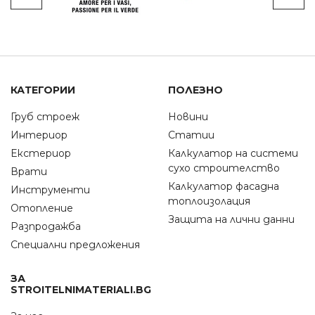
КАТЕГОРИИ
ПОЛЕЗНО
Груб строеж
Новини
Интериор
Статии
Екстериор
Калкулатор на системи
сухо строителство
Врати
Калкулатор фасадна
Инструменти
топлоизолация
Отопление
Защита на лични данни
Разпродажба
Специални предложения
ЗА
STROITELNIMATERIALI.BG