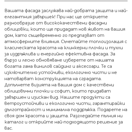
Вашата фасада заслужава най-добрата защита и най-
елегантния завършек! При нас ще откриете
разнообразие от висококачествени фасадни
облицовки, които ще придадат нов живот на вашия
дом, като същевременно го предпазват от
атмосферните влияния. Съчетайте топлоизолация с
класическата красота на клинкерни плочки и тухли
за издръжлива и енергийно ефективна фасада. За
бързо и лесно обновяване изберете от нашата
богата гама винилов сайдинг и аксесоари. Те са
изключително устойчиви, екологично чисти и не
натоварват конструкцията на сградата.
Допълнете визията на вашия дом с качествени
облицовъчни плочки и софит, които придават
завършен и изискан вид. Нашите продукти са
ветроустойчиви и екологично чисти, гарантирайки
дълготрайност и минимална поддръжка. Подарете на
своя дом красота и защита. Разгледайте пълния ни
каталог и открийте най-подходящото решение за
вас.