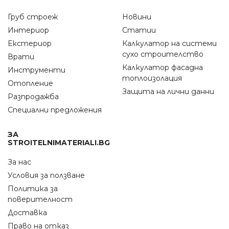
Груб строеж
Новини
Интериор
Статии
Екстериор
Калкулатор на системи
сухо строителство
Врати
Калкулатор фасадна
Инструменти
топлоизолация
Отопление
Защита на лични данни
Разпродажба
Специални предложения
ЗА
STROITELNIMATERIALI.BG
За нас
Условия за ползване
Политика за
поверителност
Доставка
Право на отказ