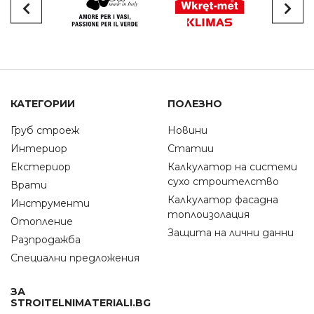
КАТЕГОРИИ
ПОЛЕЗНО
Груб строеж
Новини
Интериор
Статии
Екстериор
Калкулатор на системи
сухо строителство
Врати
Калкулатор фасадна
Инструменти
топлоизолация
Отопление
Защита на лични данни
Разпродажба
Специални предложения
ЗА
STROITELNIMATERIALI.BG