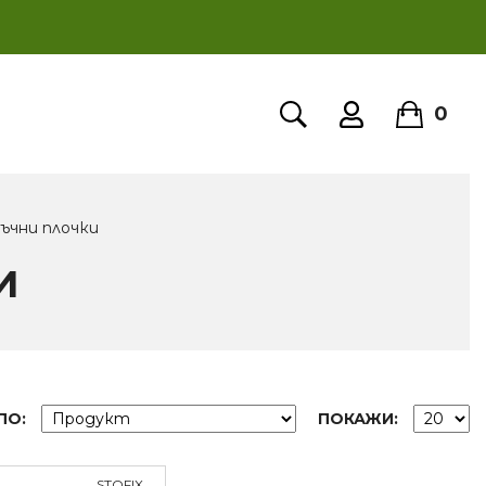
0
ъчни плочки
И
ПО:
ПОКАЖИ:
STOFIX