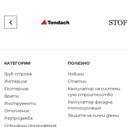
КАТЕГОРИИ
ПОЛЕЗНО
Груб строеж
Новини
Интериор
Статии
Екстериор
Калкулатор на системи
сухо строителство
Врати
Калкулатор фасадна
Инструменти
топлоизолация
Отопление
Защита на лични данни
Разпродажба
Специални предложения