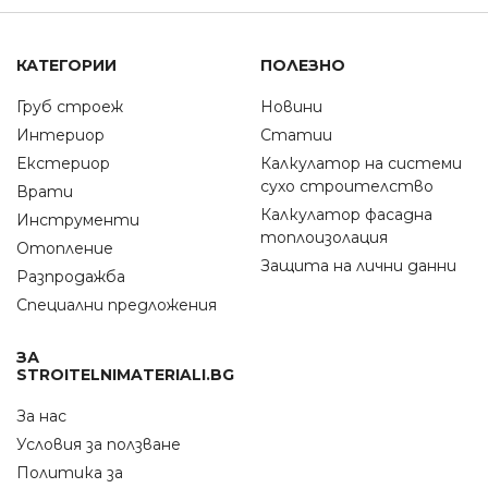
КАТЕГОРИИ
ПОЛЕЗНО
Груб строеж
Новини
Интериор
Статии
Екстериор
Калкулатор на системи
сухо строителство
Врати
Калкулатор фасадна
Инструменти
топлоизолация
Отопление
Защита на лични данни
Разпродажба
Специални предложения
ЗА
STROITELNIMATERIALI.BG
За нас
Условия за ползване
Политика за