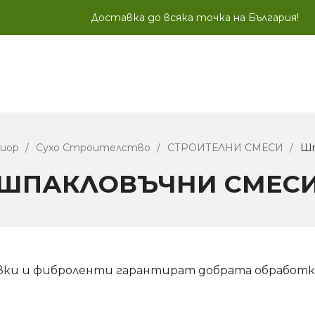
Доставка до всяка точка на България!
иор
Сухо Строителство
СТРОИТЕЛНИ СМЕСИ
Шп
ШПАКЛОВЪЧНИ СМЕС
ки и фиброленти гарантират добрата обработка