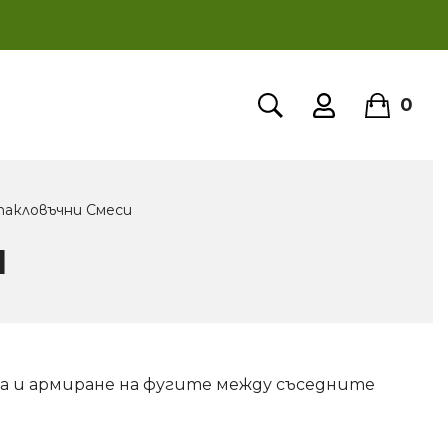
0
акловъчни Смеси
И
 и армиране на фугите между съседните