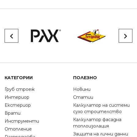
КАТЕГОРИИ
ПОЛЕЗНО
Груб строеж
Новини
Интериор
Статии
Екстериор
Калкулатор на системи
сухо строителство
Врати
Калкулатор фасадна
Инструменти
топлоизолация
Отопление
Защита на лични данни