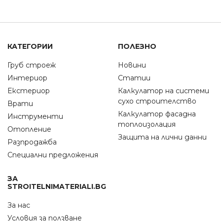
КАТЕГОРИИ
ПОЛЕЗНО
Груб строеж
Новини
Интериор
Статии
Екстериор
Калкулатор на системи
сухо строителство
Врати
Калкулатор фасадна
Инструменти
топлоизолация
Отопление
Защита на лични данни
Разпродажба
Специални предложения
ЗА
STROITELNIMATERIALI.BG
За нас
Условия за ползване