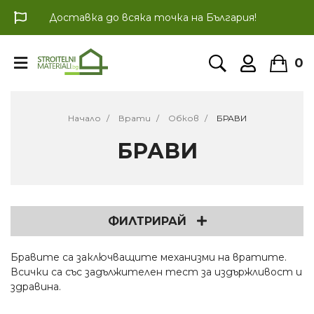
Доставка до всяка точка на България!
0
Начало
Врати
Обков
БРАВИ
БРАВИ
ФИЛТРИРАЙ
Бравите са заключващите механизми на вратите.
Всички са със задължителен тест за издържливост и
здравина.