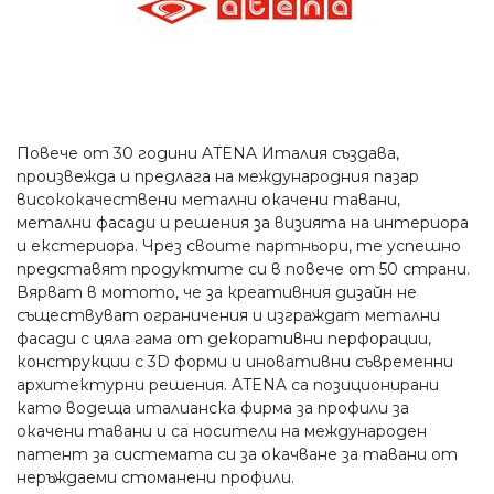
Повече от 30 години ATENA Италия създава,
произвежда и предлага на международния пазар
висококачествени метални окачени тавани,
метални фасади и решения за визията на интериора
и екстериора. Чрез своите партньори, те успешно
представят продуктите си в повече от 50 страни.
Вярват в мотото, че за креативния дизайн не
съществуват ограничения и изграждат метални
фасади с цяла гама от декоративни перфорации,
конструкции с 3D форми и иновативни съвременни
архитектурни решения. ATENA са позиционирани
като водеща италианска фирма за профили за
окачени тавани и са носители на международен
патент за системата си за окачване за тавани от
неръждаеми стоманени профили.