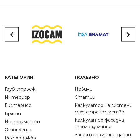
КАТЕГОРИИ
ПОЛЕЗНО
Груб строеж
Новини
Интериор
Статии
Екстериор
Калкулатор на системи
сухо строителство
Врати
Калкулатор фасадна
Инструменти
топлоизолация
Отопление
Защита на лични данни
Разпродажба