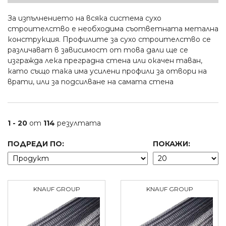
За изпълнението на всяка система сухо
строителство е необходима съответната метална
конструкция. Профилите за сухо строителство се
различават в зависимост от това дали ще се
изгражда лека преградна стена или окачен таван,
като също така има усилени профили за отвори на
врати, или за подсилване на самата стена
1 - 20
от
114
резултата
ПОДРЕДИ ПО:
ПОКАЖИ:
KNAUF GROUP
KNAUF GROUP