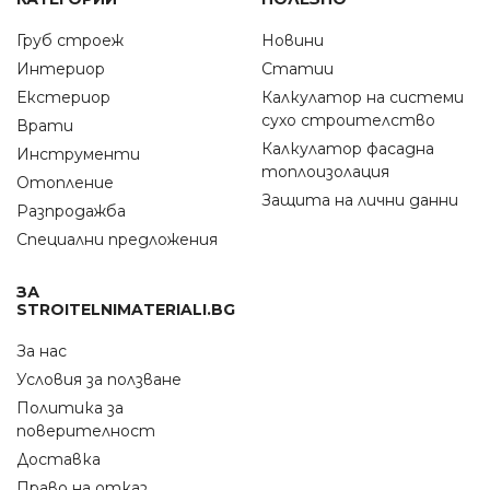
Груб строеж
Новини
Интериор
Статии
Екстериор
Калкулатор на системи
сухо строителство
Врати
Калкулатор фасадна
Инструменти
топлоизолация
Отопление
Защита на лични данни
Разпродажба
Специални предложения
ЗА
STROITELNIMATERIALI.BG
За нас
Условия за ползване
Политика за
поверителност
Доставка
Право на отказ