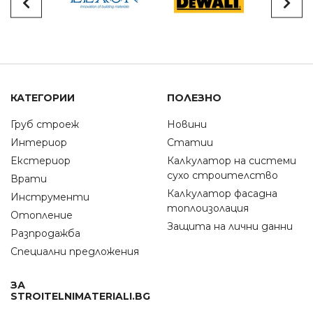
КАТЕГОРИИ
ПОЛЕЗНО
Груб строеж
Новини
Интериор
Статии
Екстериор
Калкулатор на системи
сухо строителство
Врати
Калкулатор фасадна
Инструменти
топлоизолация
Отопление
Защита на лични данни
Разпродажба
Специални предложения
ЗА
STROITELNIMATERIALI.BG