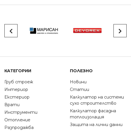
КАТЕГОРИИ
ПОЛЕЗНО
Груб строеж
Новини
Интериор
Статии
Екстериор
Калкулатор на системи
сухо строителство
Врати
Калкулатор фасадна
Инструменти
топлоизолация
Отопление
Защита на лични данни
Разпродажба