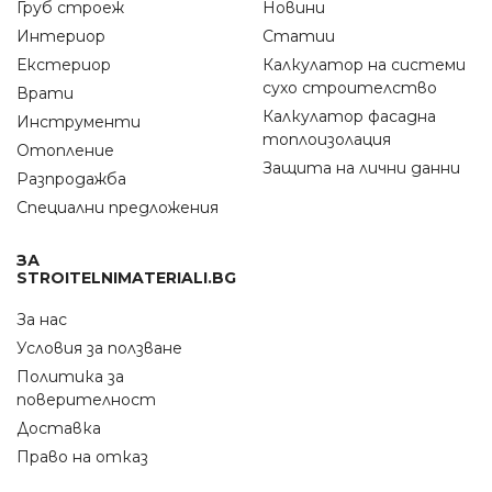
Груб строеж
Новини
Интериор
Статии
Екстериор
Калкулатор на системи
сухо строителство
Врати
Калкулатор фасадна
Инструменти
топлоизолация
Отопление
Защита на лични данни
Разпродажба
Специални предложения
ЗА
STROITELNIMATERIALI.BG
За нас
Условия за ползване
Политика за
поверителност
Доставка
Право на отказ